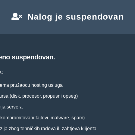
Nalog je suspendovan
meno suspendovan.
a:
ema pružaocu hosting usluga
ursa (disk, procesor, propusni opseg)
nja servera
. kompromitovani fajlovi, malware, spam)
ija zbog tehničkih radova ili zahtjeva klijenta