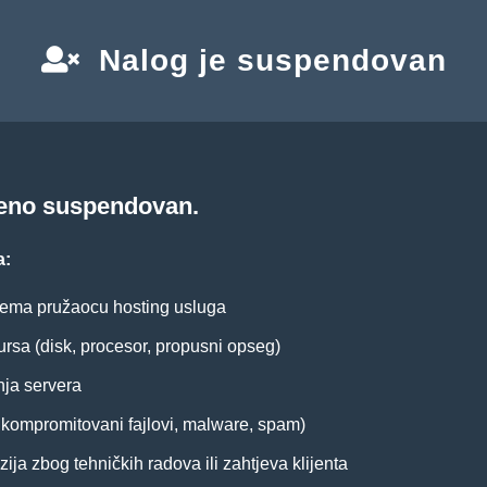
Nalog je suspendovan
meno suspendovan.
a:
ema pružaocu hosting usluga
ursa (disk, procesor, propusni opseg)
nja servera
. kompromitovani fajlovi, malware, spam)
ija zbog tehničkih radova ili zahtjeva klijenta